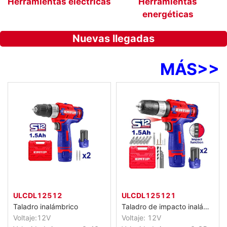
Herramientas eléctricas
Herramientas
energéticas
Nuevas llegadas
MÁS
>>
ULCDL12512
ULCDL125121
Taladro inalámbrico
Taladro de impacto inalámbrico
Voltaje:12V
Voltaje: 12V